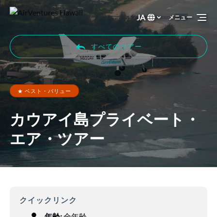
プライマリナビゲーションに移動
コンテンツに移動
フッターに移動
JA
メニュー
言
語
を
すべてのツアー
選
ぶ
★ ベスト・バリュー
カウアイ島プライベート・
エア・ツアー
クイックリンク
年齢:
全年齢