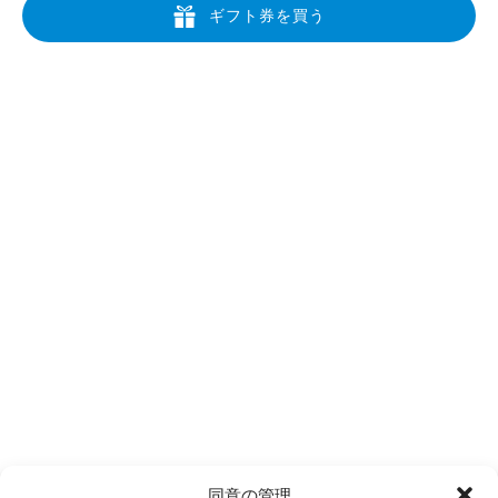
ギフト券を買う
お問い合わせ
市内：808-213-6133
フリーダイヤル: 1-866-464-7864
info@airventureshi.com
3745 Ahukini Rd Suite 102, Lihue, HI 96766
クイックリンク
ホーム
ディスカバー・カウアイ・エア・ツアー
カウアイ島プライベート・エア・ツアー
会社概要
よくあるご質問
同意の管理