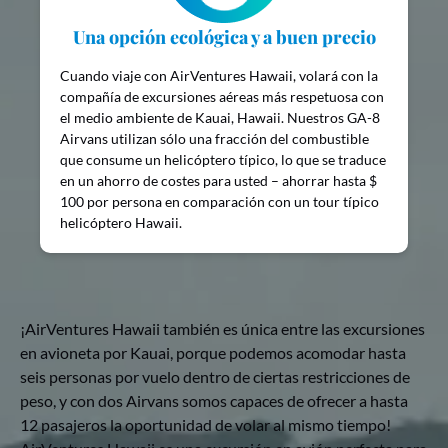
Una opción ecológica y a buen precio
Cuando viaje con AirVentures Hawaii, volará con la
compañía de excursiones aéreas más respetuosa con
el medio ambiente de Kauai, Hawaii. Nuestros GA-8
Airvans utilizan sólo una fracción del combustible
que consume un helicóptero típico, lo que se traduce
en un ahorro de costes para usted – ahorrar hasta $
100 por persona en comparación con un tour típico
helicóptero Hawaii.
¡AirVentures Hawaii también es única entre las excursiones
en avioneta por Kauai, porque podemos acomodar hasta
seis personas por vuelo dentro de ciertas restricciones de
peso, y con dos Airvans somos capaces de ofrecer a hasta
12 pasajeros la oportunidad de volar al mismo tiempo!