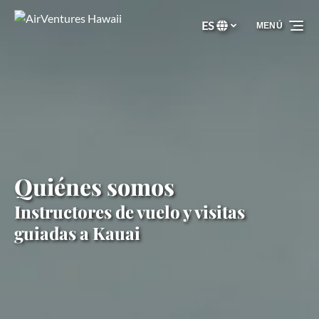
Saltar a la navegación principal
Saltar al contenido
Saltar al pie de página
ES
MENÚ
Selecciona
tu
idioma
Quiénes somos
Instructores de vuelo y visitas
guiadas a Kauai